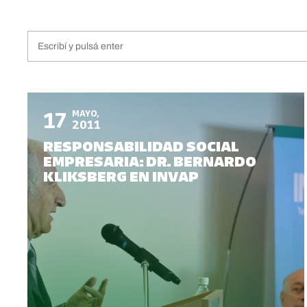
17
MAYO,
2011
RESPONSABILIDAD SOCIAL
EMPRESARIA: DR. BERNARDO
KLIKSBERG EN INVAP