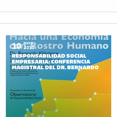
10
MAYO,
2011
RESPONSABILIDAD SOCIAL
EMPRESARIA: CONFERENCIA
MAGISTRAL DEL DR. BERNARDO
KLIKSBERG