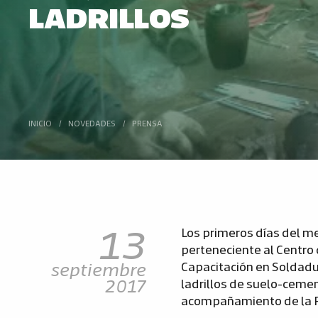
LADRILLOS
INICIO
/
NOVEDADES
/
PRENSA
13
Los primeros días del me
perteneciente al Centro 
septiembre
Capacitación en Soldadu
2017
ladrillos de suelo-cemen
acompañamiento de la 