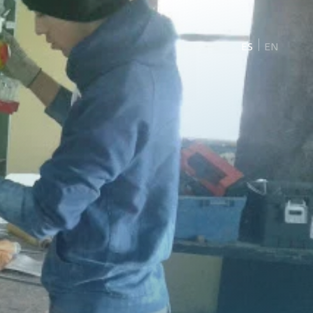
ES
EN