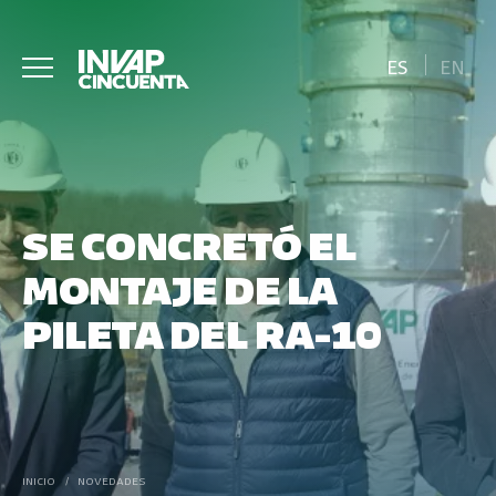
ES
EN
SE CONCRETÓ EL
MONTAJE DE LA
PILETA DEL RA-10
INICIO
/
NOVEDADES