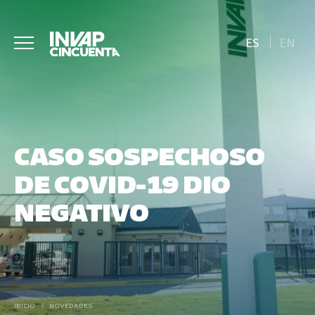
ES
EN
CASO SOSPECHOSO
DE COVID-19 DIO
NEGATIVO
INICIO
/
NOVEDADES