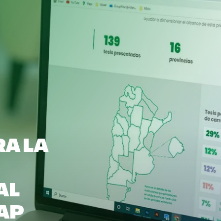
A LA
AL
VAP