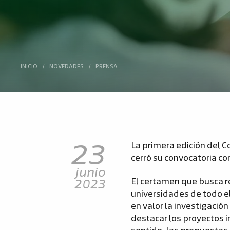
INICIO
/
NOVEDADES
/
PRENSA
23
La primera edición del C
cerró su convocatoria con
junio
2023
El certamen que busca r
universidades de todo el
en valor la investigación
destacar los proyectos i