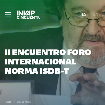
ES
EN
II ENCUENTRO FORO
INTERNACIONAL
NORMA ISDB-T
INICIO
/
NOVEDADES