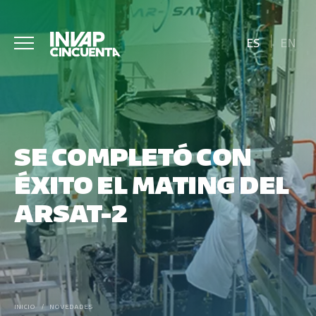
ES
EN
SE COMPLETÓ CON
ÉXITO EL MATING DEL
ARSAT-2
INICIO
/
NOVEDADES