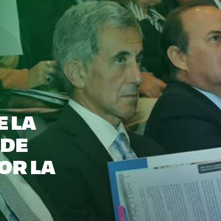
E LA
 DE
OR LA