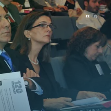
ES
EN