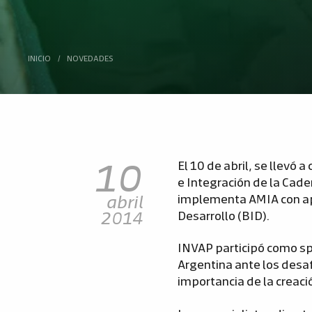
INICIO
/
NOVEDADES
10
El 10 de abril, se llevó
e Integración de la Cade
abril
implementa AMIA con ap
2014
Desarrollo (BID).
INVAP participó como sp
Argentina ante los desa
importancia de la creaci