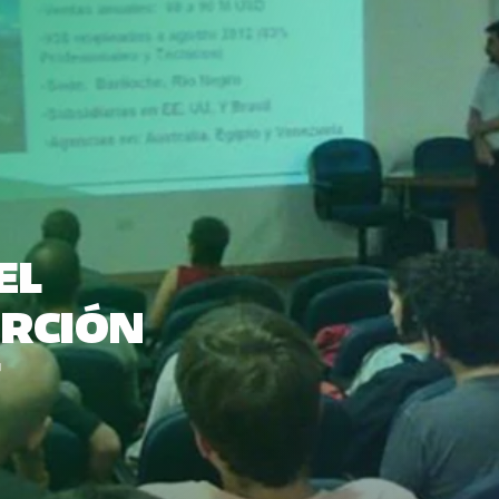
EL
ERCIÓN
F