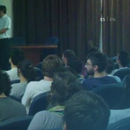
ES
EN