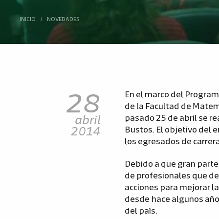
INICIO
/
NOVEDADES
28
En el marco del Programa
de la Facultad de Matem
abril
pasado 25 de abril se rea
2014
Bustos. El objetivo del 
los egresados de carrera
Debido a que gran parte d
de profesionales que d
acciones para mejorar la
desde hace algunos años
del país.