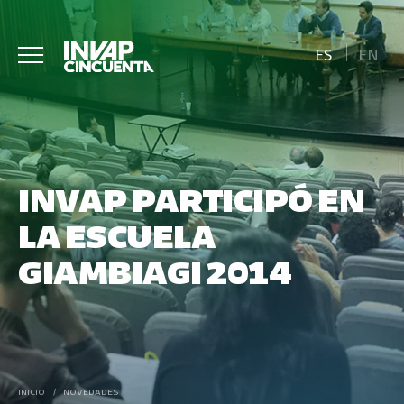
ES
EN
INVAP PARTICIPÓ EN
LA ESCUELA
GIAMBIAGI 2014
INICIO
/
NOVEDADES