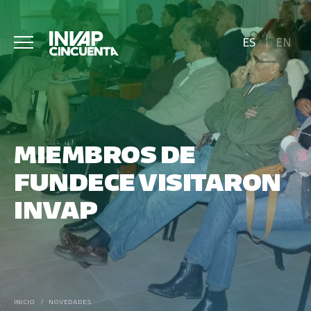
ES
EN
MIEMBROS DE
FUNDECE VISITARON
INVAP
INICIO
/
NOVEDADES